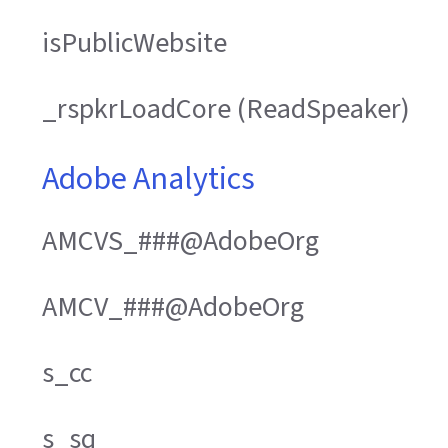
isPublicWebsite
_rspkrLoadCore (ReadSpeaker)
Adobe Analytics
AMCVS_###@AdobeOrg
AMCV_###@AdobeOrg
s_cc
s_sq