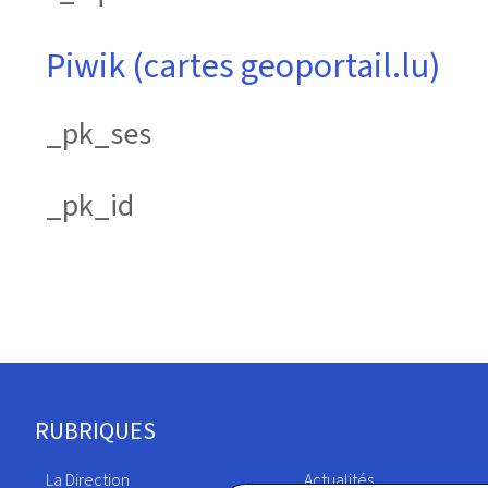
Piwik (cartes geoportail.lu)
_pk_ses
_pk_id
Pied
RUBRIQUES
de
La Direction
Actualités