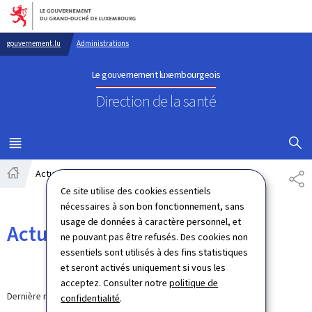
Aller au menu principal
Aller au contenu
gouvernement.lu
Administrations
Le gouvernement luxembourgeois
Direction de la santé
AFFICHER
MENU
PRINCIPAL
Actualités
PA
Accueil
Ce site utilise des cookies essentiels
nécessaires à son bon fonctionnement, sans
usage de données à caractère personnel, et
Actualités
ne pouvant pas être refusés. Des cookies non
essentiels sont utilisés à des fins statistiques
et seront activés uniquement si vous les
acceptez. Consulter notre
politique de
Dernière modification le
12.09.2024
confidentialité
.