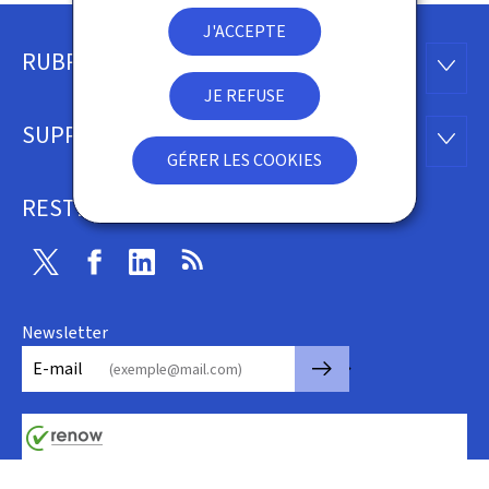
J'ACCEPTE
RUBRIQUES
Pied
RUBRI
JE REFUSE
de
SUPPORT
SUPP
page
GÉRER LES COOKIES
RESTEZ CONNECTÉ
Twitter
Facebook
LinkedIn
RSS
Newsletter
🡒
E-mail