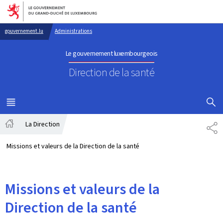
Aller au menu principal
Aller au contenu
gouvernement.lu
Administrations
Le gouvernement luxembourgeois
Direction de la santé
AFFICHER
MENU
PRINCIPAL
La Direction
PA
Accueil
Missions et valeurs de la Direction de la santé
Missions et valeurs de la
Direction de la santé