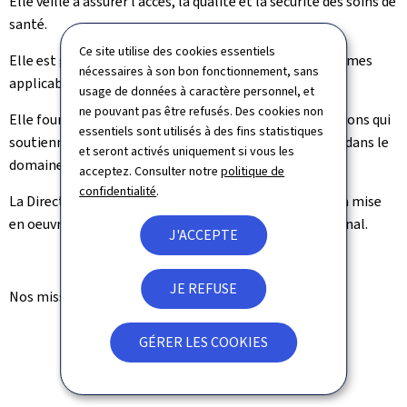
Elle veille à assurer l’accès, la quali­té et la sécurité des soins de
santé.
Ce site utilise des cookies essentiels
Elle est garante du respect des lois, règlements et normes
nécessaires à son bon fonctionnement, sans
applicables.
usage de données à caractère personnel, et
ne pouvant pas être refusés. Des cookies non
Elle fournit des données objectives et propose des actions qui
essentiels sont utilisés à des fins statistiques
sou­tiennent le développement de po­litiques efficaces dans le
et seront activés uniquement si vous les
domaine de la santé publique.
acceptez. Consulter notre
politique de
confidentialité
.
La Direction de la santé participe à l’élaboration et à la mise
en oeuvre de la politique sanitaire au niveau international.
J'ACCEPTE
JE REFUSE
Nos missions se retrouvent au sein de notre slogan:
GÉRER LES COOKIES