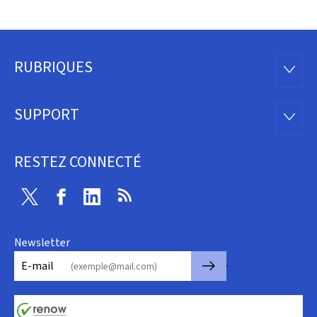
RUBRIQUES
Pied
RUBRI
de
SUPPORT
SUPP
page
RESTEZ CONNECTÉ
Twitter
Facebook
LinkedIn
RSS
Newsletter
🡒
E-mail