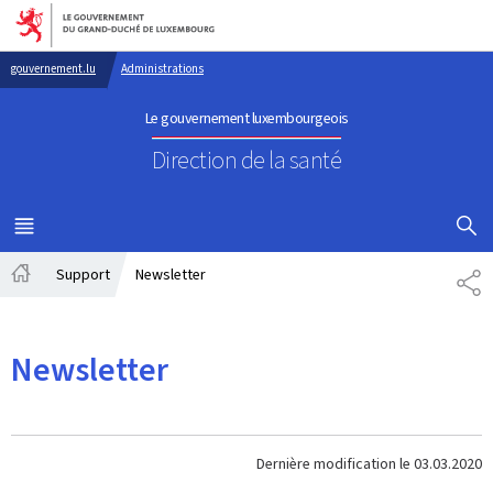
Aller au menu principal
Aller au contenu
gouvernement.lu
Administrations
Le gouvernement luxembourgeois
Direction de la santé
AFFICHER
MENU
PRINCIPAL
Support
Newsletter
PA
Accueil
Newsletter
Dernière modification le
03.03.2020