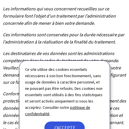
Les informations qui vous concernent recueillies sur ce
formulaire font l’objet d’un traitement par l’administration
concernée afin de mener à bien votre demande.
Ces informations sont conservées pour la durée nécessaire par
l’administration à la réalisation de la finalité du traitement.
Les destinataires de vos données sont les administrations
compétentes dans le cadre du traitement de votre demande.
Veuillez-vous adresser à l’administration concernée par votre
Ce site utilise des cookies essentiels
demande pour connaître les destinataires des données figurant
nécessaires à son bon fonctionnement, sans
sur ce formulaire.
usage de données à caractère personnel, et
ne pouvant pas être refusés. Des cookies non
Conformément au règlement (UE) 2016/679 relatif à la
essentiels sont utilisés à des fins statistiques
protection des personnes physiques à l'égard du traitement des
et seront activés uniquement si vous les
acceptez. Consulter notre
politique de
données à caractère personnel et à la libre circulation de ces
confidentialité
.
données, vous bénéficiez d’un droit d’accès, de rectification et
le cas échéant d’effacement des informations vous concernant.
J'ACCEPTE