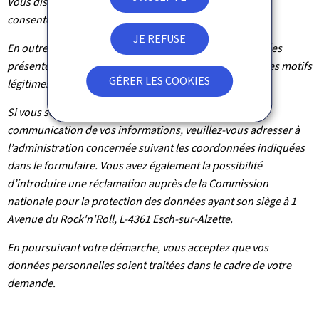
Vous disposez également du droit de retirer votre
consentement à tout moment.
JE REFUSE
En outre et excepté le cas où le traitement de vos données
présente un caractère obligatoire, vous pouvez, pour des motifs
GÉRER LES COOKIES
légitimes, vous y opposer.
Si vous souhaitez exercer ces droits et/ou obtenir
communication de vos informations, veuillez-vous adresser à
l’administration concernée suivant les coordonnées indiquées
dans le formulaire. Vous avez également la possibilité
d’introduire une réclamation auprès de la Commission
nationale pour la protection des données ayant son siège à 1
Avenue du Rock'n'Roll, L-4361 Esch-sur-Alzette.
En poursuivant votre démarche, vous acceptez que vos
données personnelles soient traitées dans le cadre de votre
demande.