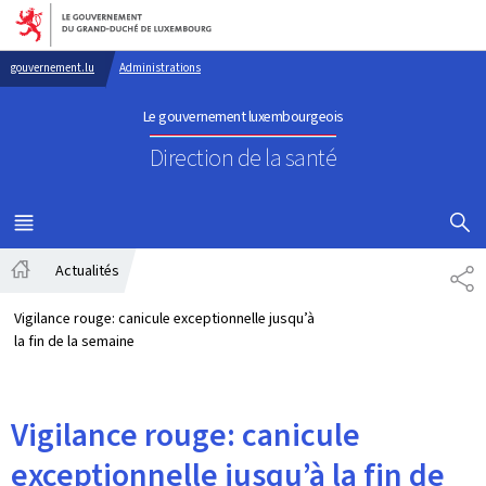
Aller au menu principal
Aller au contenu
gouvernement.lu
Administrations
Le gouvernement luxembourgeois
Direction de la santé
AFFICHER
MENU
PRINCIPAL
Actualités
PA
Accueil
Vigilance rouge: canicule exceptionnelle jusqu’à
la fin de la semaine
Vigilance rouge: canicule
exceptionnelle jusqu’à la fin de