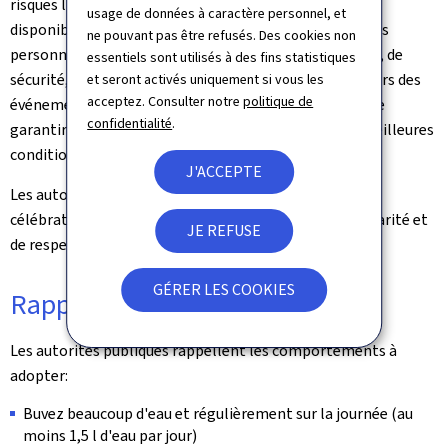
risques liés à la chaleur, à l'information du public, à la
usage de données à caractère personnel, et
disponibilité de points d'eau ainsi qu'à la protection des
ne pouvant pas être refusés. Des cookies non
personnes les plus vulnérables. Les services de secours, de
essentiels sont utilisés à des fins statistiques
sécurité, les autorités locales ainsi que les organisateurs des
et seront activés uniquement si vous les
acceptez. Consulter notre
politique de
événements travaillent en étroite coordination afin de
confidentialité
.
garantir le bon déroulement des festivités dans les meilleures
conditions de sécurité possibles.
J'ACCEPTE
Les autorités invitent la population à profiter des
célébrations dans un esprit de responsabilité, de solidarité et
JE REFUSE
de respect mutuel.
GÉRER LES COOKIES
Rappel des recommandations
Les autorités publiques rappellent les comportements à
adopter:
Buvez beaucoup d'eau et régulièrement sur la journée (au
moins 1,5 l d'eau par jour)