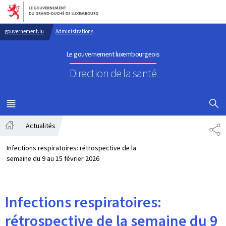
Aller au menu principal
Aller au contenu
gouvernement.lu
Administrations
Le gouvernement luxembourgeois
Direction de la santé
AFFICHER
MENU
PRINCIPAL
Actualités
PA
Accueil
Infections respiratoires: rétrospective de la
semaine du 9 au 15 février 2026
Infections respiratoires:
rétrospective de la semaine du 9