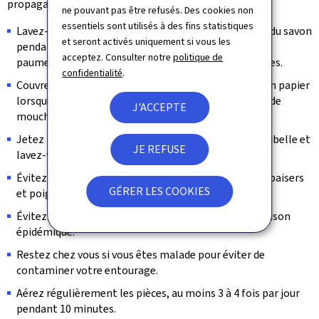
propagation des virus:
ne pouvant pas être refusés. Des cookies non
essentiels sont utilisés à des fins statistiques
Lavez-vous les mains régulièrement avec de l'eau et du savon
et seront activés uniquement si vous les
pendant 30 secondes en frottant soigneusement les
acceptez. Consulter notre
politique de
paumes, les doigts, le dos des mains et sous les ongles.
confidentialité
.
Couvrez-vous la bouche et le nez avec un mouchoir en papier
lorsque vous toussez ou éternuez. Si vous n'avez pas de
J'ACCEPTE
mouchoir, utilisez le creux de votre coude.
Jetez immédiatement les mouchoirs usagés à la poubelle et
JE REFUSE
lavez-vous ensuite les mains.
Évitez les contacts physiques comme les accolades, baisers
GÉRER LES COOKIES
et poignées de main.
Évitez les foules et les rassemblements durant la saison
épidémique.
Restez chez vous si vous êtes malade pour éviter de
contaminer votre entourage.
Aérez régulièrement les pièces, au moins 3 à 4 fois par jour
pendant 10 minutes.