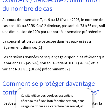
du nombre de cas
Au cours de la semaine 7, du 9 au 15 février 2026, le nombre de
cas positifs au SARS-CoV-2 diminue, passant de 73 à 66 cas, soit
une diminution de 10% par rapport à la semaine précédente.
La concentration virale détectée dans les eaux usées a
légèrement diminué.
[1]
Les dernières données de séquençage disponibles révèlent que
le variant XFG (45.5%), son sous-variant XFG.3
(26.7%) et le
variant NB.1.8.1 (18.2%) prédominent.
[2]
Comment se protéger davantage
contre les infections respiratoires?
Ce site utilise des cookies essentiels
nécessaires à son bon fonctionnement, sans
Il est essentiel d'adopter des gestes barrières pour limiter la
usage de données à caractère personnel, et