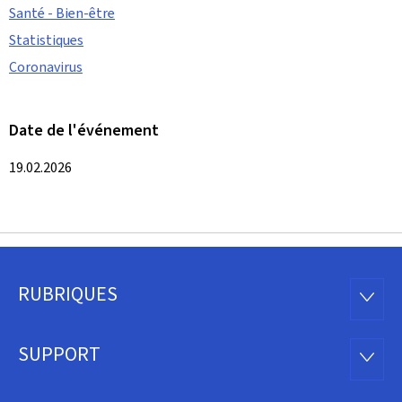
Santé - Bien-être
Statistiques
Coronavirus
Date de l'événement
19.02.2026
RUBRIQUES
Pied
RUBRI
de
SUPPORT
SUPP
page