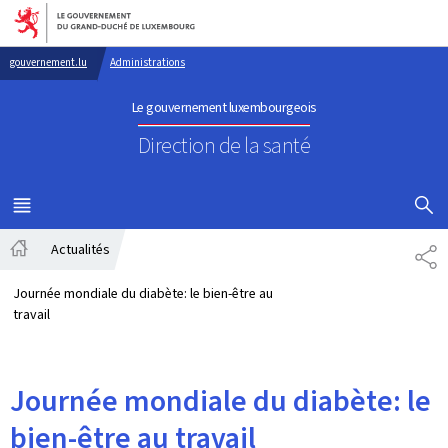
Aller au menu principal
Aller au contenu
gouvernement.lu
Administrations
Le gouvernement luxembourgeois
Direction de la santé
AFFICHER
MENU
PRINCIPAL
Actualités
PA
Accueil
Journée mondiale du diabète: le bien-être au
travail
Journée mondiale du diabète: le
bien-être au travail