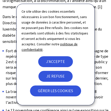
la stigmatisation, à la discrimination, à l'anxiété ainsi qu'à un
manque d'accès aux soins et à un soutien psychologique. [1]
Ce site utilise des cookies essentiels
Dans le contexte de la Journée mondiale du diabète, la
nécessaires à son bon fonctionnement, sans
usage de données à caractère personnel, et
Direction de la santé, le Syndicat des pharmaciens
ne pouvant pas être refusés. Des cookies non
luxembourgeois (SPL) et l'Association luxembourgeoise du
essentiels sont utilisés à des fins statistiques
diabète (ALD) organisent plusieurs événements de
et seront activés uniquement si vous les
sensibilisation.
acceptez. Consulter notre
politique de
confidentialité
.
Fort du succès des deux premières éditions, une campagne de
repérage et de sensibilisation sur le risque de diabète de type
J'ACCEPTE
2 est organisée dans
55 pharmacies (Pdf)
du pays. Le public y
sera accueilli du 12 au 22 novembre 2025 pour évaluer son
risque de diabète de type 2, poser ses questions et s'informer
JE REFUSE
sur les moyens d'agir au quotidien pour sa santé. L'an dernier,
plus de 1.200 personnes ont pu bénéficier de cette action.
GÉRER LES COOKIES
La traditionnelle "
Marche des 10.000 pas
" a eu lieu le 8
novembre à Dudelange, une belle occasion de promouvoir
l'activité physique et la convivialité.
Le 13 novembre une conférence ainsi qu'une exposition sur le