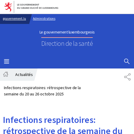
Aller au menu principal
Aller au contenu
gouvernement.lu
Administrations
Le gouvernement luxembourgeois
Direction de la santé
AFFICHER
MENU
PRINCIPAL
Actualités
PA
Accueil
Infections respiratoires: rétrospective de la
semaine du 20 au 26 octobre 2025
Infections respiratoires:
rétrospective de la semaine du