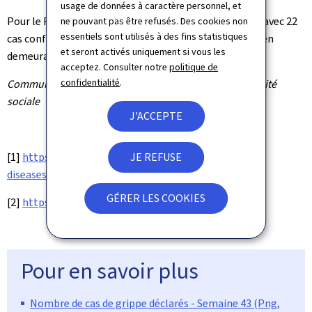
usage de données à caractère personnel, et
Pour le RSV, une légère augmentation a été observée, avec 22
ne pouvant pas être refusés. Des cookies non
essentiels sont utilisés à des fins statistiques
cas confirmés, contre 10 la semaine précédente, tout en
et seront activés uniquement si vous les
demeurant à un niveau bas.
acceptez. Consulter notre
politique de
confidentialité
.
Communiqué par le ministère de la Santé et de la Sécurité
sociale
J'ACCEPTE
JE REFUSE
[1]
https://www.microbs.lu/dashboards/respiratory-
diseases/sars-cov-2
GÉRER LES COOKIES
[2]
https://lns.lu/publications/
Pour en savoir plus
Nombre de cas de grippe déclarés - Semaine 43 (Png,