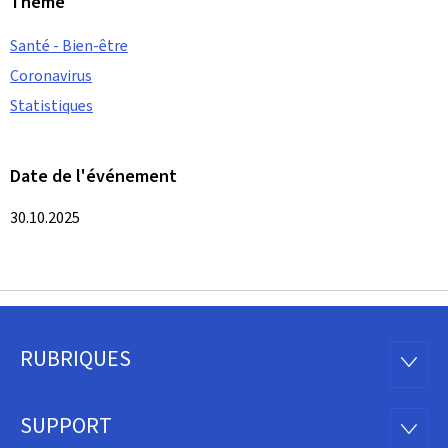
Thème
Santé - Bien-être
Coronavirus
Statistiques
Date de l'événement
30.10.2025
RUBRIQUES
Pied
RUBRI
de
SUPPORT
SUPP
page