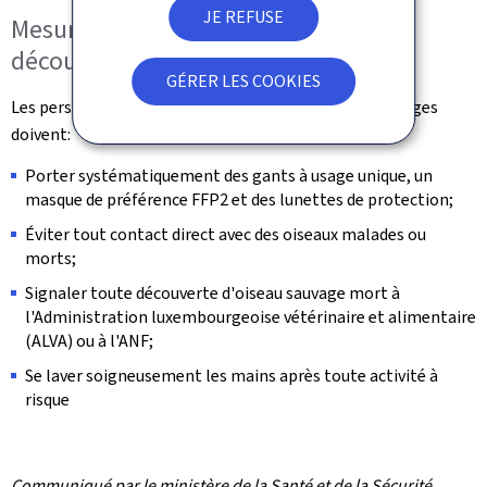
JE REFUSE
Mesures de précaution lors de la
découverte d'un animal suspect
GÉRER LES COOKIES
Les personnes amenées à manipuler des oiseaux sauvages
doivent:
Porter systématiquement des gants à usage unique, un
masque de préférence FFP2 et des lunettes de protection;
Éviter tout contact direct avec des oiseaux malades ou
morts;
Signaler toute découverte d'oiseau sauvage mort à
l'Administration luxembourgeoise vétérinaire et alimentaire
(ALVA) ou à l'ANF;
Se laver soigneusement les mains après toute activité à
risque
Communiqué par le ministère de la Santé et de la Sécurité