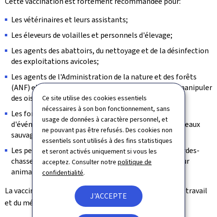
Cette vaccination est fortement recommandée pour:
Les vétérinaires et leurs assistants;
Les éleveurs de volailles et personnels d'élevage;
Les agents des abattoirs, du nettoyage et de la désinfection
des exploitations avicoles;
Les agents de l'Administration de la nature et des forêts
(ANF) et les travailleurs forestiers susceptibles de manipuler
des oiseaux sauvages morts ou malades;
Ce site utilise des cookies essentiels
nécessaires à son bon fonctionnement, sans
Les forestiers et bénévoles participant à la gestion
usage de données à caractère personnel, et
d'événements ruraux ou de chasse impliquant des oiseaux
ne pouvant pas être refusés. Des cookies non
sauvages;
essentiels sont utilisés à des fins statistiques
Les personnels de la faune sauvage, y compris les gardes-
et seront activés uniquement si vous les
chasse, bagueurs et bénévoles en centre de soins pour
acceptez. Consulter notre
politique de
animaux.
confidentialité
.
La vaccination peut être réalisée auprès du médecin du travail
J'ACCEPTE
et du médecin généraliste ou traitant.