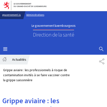
Aller au menu principal
Aller au contenu
gouvernement.lu
Administrations
Le gouvernement luxembourgeois
Direction de la santé
AFFICHER
MENU
PRINCIPAL
Actualités
PA
Accueil
Grippe aviaire : les professionnels à risque de
contamination invités à se faire vacciner contre
la grippe saisonnière
Grippe aviaire : les