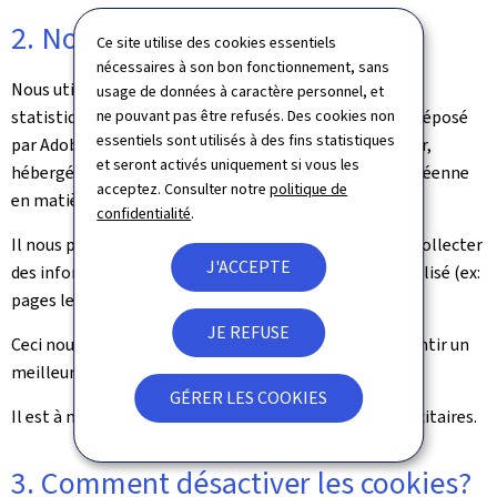
2. Nos cookies
Ce site utilise des cookies essentiels
nécessaires à son bon fonctionnement, sans
Nous utilisons des cookies dans le cadre de l’analyse
usage de données à caractère personnel, et
ne pouvant pas être refusés. Des cookies non
statistiques de la fréquentation du site. Le cookie est déposé
essentiels sont utilisés à des fins statistiques
par Adobe analytics. Adobe Analytics est un produit tier,
et seront activés uniquement si vous les
hébergé en Europe et répondant à la législation européenne
acceptez. Consulter notre
politique de
en matière de protection des données.
confidentialité
.
Il nous permet de compter le nombre de visiteurs, de collecter
J'ACCEPTE
des informations sur la manière dont notre site est utilisé (ex:
pages les plus vues, temps de visite, etc.).
JE REFUSE
Ceci nous permet d’améliorer notre site pour vos garantir un
meilleur accès à l’information.
GÉRER LES COOKIES
Il est à noter que nous n’utilisons pas de cookies publicitaires.
3. Comment désactiver les cookies?