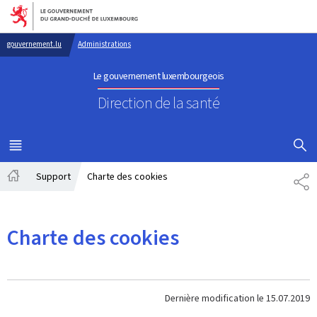
Aller au menu principal
Aller au contenu
gouvernement.lu
Administrations
Le gouvernement luxembourgeois
Direction de la santé
AFFICHER
MENU
PRINCIPAL
Support
Charte des cookies
PA
Accueil
Charte des cookies
Dernière modification le
15.07.2019