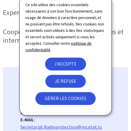
Ce site utilise des cookies essentiels
Expertise, avis et information
nécessaires à son bon fonctionnement, sans
usage de données à caractère personnel, et
ne pouvant pas être refusés. Des cookies non
Coopérations nationales, européennes et
essentiels sont utilisés à des fins statistiques
et seront activés uniquement si vous les
internationales
acceptez. Consulter notre
politique de
confidentialité
.
J'ACCEPTE
JE REFUSE
Division de la radioprotection
GÉRER LES COOKIES
ADRESSE
6b, rue Nicolas-Ernest Barblé
L-1210
:
Luxembourg
E-MAIL:
Secretariat.Radioprotection@ms.etat.lu