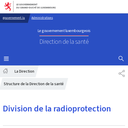
Aller au menu principal
Aller au contenu
gouvernement.lu
Administrations
Le gouvernement luxembourgeois
Direction de la santé
AFFICHER
MENU
PRINCIPAL
La Direction
PA
Accueil
Structure de la Direction de la santé
Division de la radioprotection