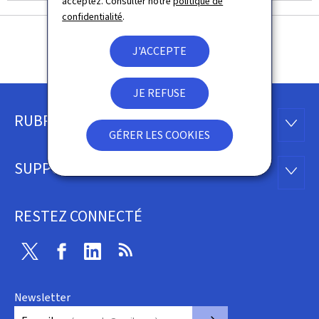
acceptez. Consulter notre
politique de
confidentialité
.
J'ACCEPTE
JE REFUSE
RUBRIQUES
Pied
RUBRI
GÉRER LES COOKIES
de
SUPPORT
SUPP
page
RESTEZ CONNECTÉ
Twitter
Facebook
LinkedIn
RSS
Newsletter