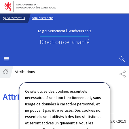
Aller au menu principal
Aller au contenu
gouvernement.lu
Administrations
Le gouvernement luxembourgeois
Direction de la santé
AFFICHER
MENU
PRINCIPAL
Attributions
PA
Accueil
Ce site utilise des cookies essentiels
Attributions
nécessaires à son bon fonctionnement, sans
usage de données à caractère personnel, et
ne pouvant pas être refusés. Des cookies non
essentiels sont utilisés à des fins statistiques
Dernière modification le
15.07.2019
et seront activés uniquement si vous les