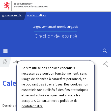
Aller au menu principal
Aller au contenu
gouvernement.lu
Administrations
Le gouvernement luxembourgeois
Direction de la santé
AFFICHER
MENU
PRINCIPAL
Calendrier
PA
Accueil
Ce site utilise des cookies essentiels
nécessaires à son bon fonctionnement, sans
usage de données à caractère personnel, et
Calendrier
ne pouvant pas être refusés. Des cookies non
essentiels sont utilisés à des fins statistiques
et seront activés uniquement si vous les
acceptez. Consulter notre
politique de
Dernière modification le
14.03.2020
confidentialité
.