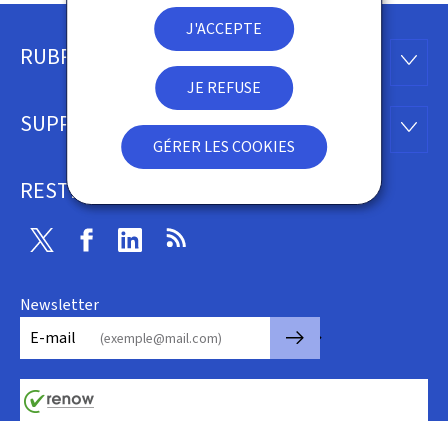
J'ACCEPTE
RUBRIQUES
Pied
RUBRI
JE REFUSE
de
SUPPORT
SUPP
page
GÉRER LES COOKIES
RESTEZ CONNECTÉ
Twitter
Facebook
LinkedIn
RSS
Newsletter
🡒
E-mail