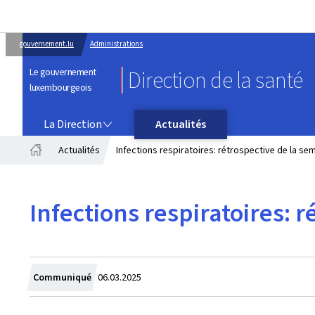
gouvernement.lu
Administrations
Le gouvernement
Direction de la santé
luxembourgeois
LA DIRECTION
La Direction
Actualités
Actualités
Infections respiratoires: rétrospective de la se
Accueil
Infections respiratoires: 
Crée
Communiqué
06.03.2025
le