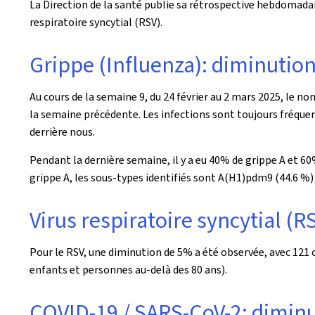
La Direction de la santé publie sa rétrospective hebdomadair
respiratoire syncytial (RSV).
Grippe (Influenza): diminutio
Au cours de la semaine 9, du 24 février au 2 mars 2025, le n
la semaine précédente. Les infections sont toujours fréquen
derrière nous.
Pendant la dernière semaine, il y a eu 40% de grippe A et 60
grippe A, les sous-types identifiés sont A(H1)pdm9 (44.6 %) 
Virus respiratoire syncytial (
Pour le RSV, une diminution de 5% a été observée, avec 121
enfants et personnes au-delà des 80 ans).
COVID-19 / SARS-CoV-2: dimin