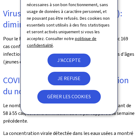
nécessaires à son bon fonctionnement, sans
Virus respiratoire syncytial (RSV):
usage de données à caractère personnel, et
ne pouvant pas être refusés. Des cookies non
diminution du nombre de cas
essentiels sont utilisés à des fins statistiques
et seront activés uniquement si vous les
Pour le RSV, une diminution de 23% a été observée, avec 169
acceptez. Consulter notre
politique de
confidentialité
.
cas confirmés, contre 219 la semaine précédente. Les
infections touchent essentiellement les deux extrêmes d'âges
J'ACCEPTE
(jeunes enfants et personnes au-delà des 80 ans).
COVID-19 / SARS-CoV-2: diminution
JE REFUSE
du nombre de cas
GÉRER LES COOKIES
Le nombre de cas positifs au SARS-CoV-2 diminue, passant de
58 à 55 cas, soit une diminution de 5% par rapport à la semaine
précédente.
La concentration virale détectée dans les eaux usées a montré