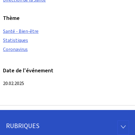
Thème
Santé - Bien-être
Statistiques
Coronavirus
Date de l'événement
20.02.2025
RUBRIQUES
Pied
RUBRI