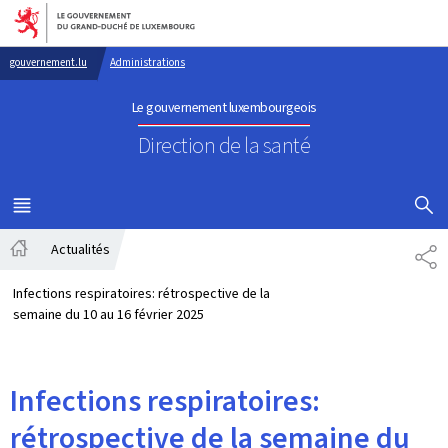
Aller au menu principal
Aller au contenu
gouvernement.lu
Administrations
Le gouvernement luxembourgeois
Direction de la santé
AFFICHER
MENU
PRINCIPAL
Actualités
PA
Accueil
Infections respiratoires: rétrospective de la
semaine du 10 au 16 février 2025
Infections respiratoires:
rétrospective de la semaine du