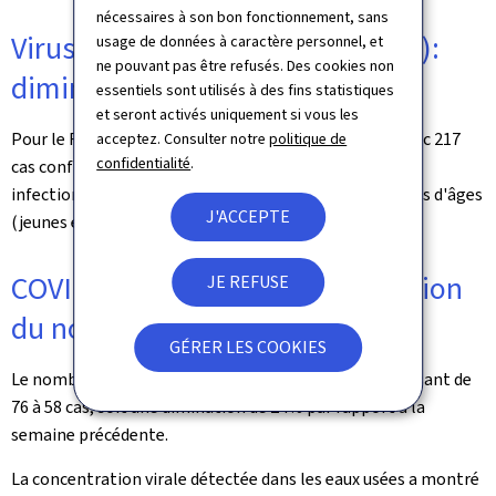
nécessaires à son bon fonctionnement, sans
Virus respiratoire syncytial (RSV):
usage de données à caractère personnel, et
ne pouvant pas être refusés. Des cookies non
diminution du nombre de cas
essentiels sont utilisés à des fins statistiques
et seront activés uniquement si vous les
Pour le RSV, une diminution de 14% a été observée, avec 217
acceptez. Consulter notre
politique de
confidentialité
.
cas confirmés, contre 252 la semaine précédente. Les
infections touchent essentiellement les deux extrêmes d'âges
J'ACCEPTE
(jeunes enfants et personnes au-delà des 80 ans).
COVID-19 / SARS-CoV-2: diminution
JE REFUSE
du nombre de cas
GÉRER LES COOKIES
Le nombre de cas positifs au SARS-CoV-2 diminue, passant de
76 à 58 cas, soit une diminution de 24% par rapport à la
semaine précédente.
La concentration virale détectée dans les eaux usées a montré