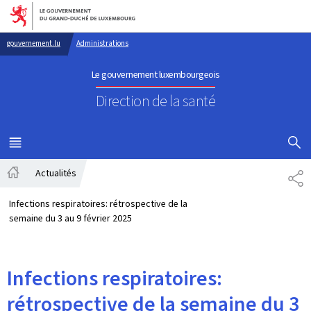
Aller au menu principal
Aller au contenu
gouvernement.lu
Administrations
Le gouvernement luxembourgeois
Direction de la santé
AFFICHER
MENU
PRINCIPAL
Actualités
PA
Accueil
Infections respiratoires: rétrospective de la
semaine du 3 au 9 février 2025
Infections respiratoires:
rétrospective de la semaine du 3