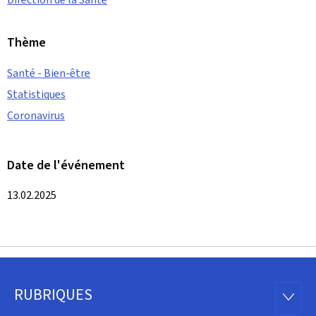
Thème
Santé - Bien-être
Statistiques
Coronavirus
Date de l'événement
13.02.2025
RUBRIQUES
Pied
RUBRI