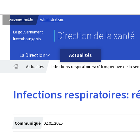
gouvernement.lu
Administrations
Le gouvernement
Direction de la santé
luxembourgeois
LA DIRECTION
La Direction
Actualités
Actualités
Infections respiratoires: rétrospective de la s
Accueil
Infections respiratoires:
Crée
Communiqué
02.01.2025
le