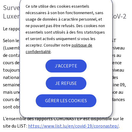
Surveillance des eaux usées au
Ce site utilise des cookies essentiels
nécessaires à son bon fonctionnement, sans
Luxembourg dans le cadre du SARS-CoV-2
usage de données à caractère personnel, et
ne pouvant pas être refusés. Des cookies non
Le rapport CORONA STEP est établi tous les 15 jours.
essentiels sont utilisés à des fins statistiques
et seront activés uniquement si vous les
Selon le dernier rapport CORONASTEP établi par le LIST
acceptez. Consulter notre
politique de
(Luxembourg Institute of Science and Technology), le niveau
confidentialité
.
de contamination des 13 stations d'épuration analysées au
cours des semaines 10 et 11 de 2023 montre une prévalence
J'ACCEPTE
toujours élevée du SARS-CoV-2 dans les eaux usées. Au niveau
national, le niveau de contamination mesuré au cours des
JE REFUSE
semaines 10 et 11 était très similaire à celui de la semaine 09,
mais une tendance à la diminution a été mise en évidence au
cours de la semaine 11. Au niveau local, les mêmes tendances
GÉRER LES COOKIES
sont observées.
L'ensemble des rapports CORONASTEP est disponible sur le
site du LIST:
https://www.list.lu/en/covid-19/coronastep/
.