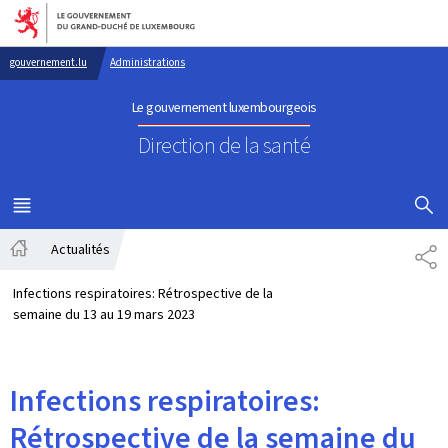
Aller au menu principal
Aller au contenu
gouvernement.lu
Administrations
Le gouvernement luxembourgeois
Direction de la santé
AFFICHER
MENU
PRINCIPAL
Actualités
PA
Accueil
Infections respiratoires: Rétrospective de la
semaine du 13 au 19 mars 2023
Infections respiratoires:
Rétrospective de la semaine du