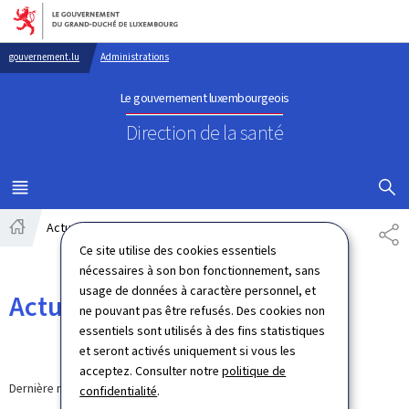
Aller au menu principal
Aller au contenu
gouvernement.lu
Administrations
Le gouvernement luxembourgeois
Direction de la santé
AFFICHER
MENU
PRINCIPAL
Actualités
PA
Accueil
Ce site utilise des cookies essentiels
nécessaires à son bon fonctionnement, sans
usage de données à caractère personnel, et
Actualités
ne pouvant pas être refusés. Des cookies non
essentiels sont utilisés à des fins statistiques
et seront activés uniquement si vous les
acceptez. Consulter notre
politique de
Dernière modification le
12.09.2024
confidentialité
.