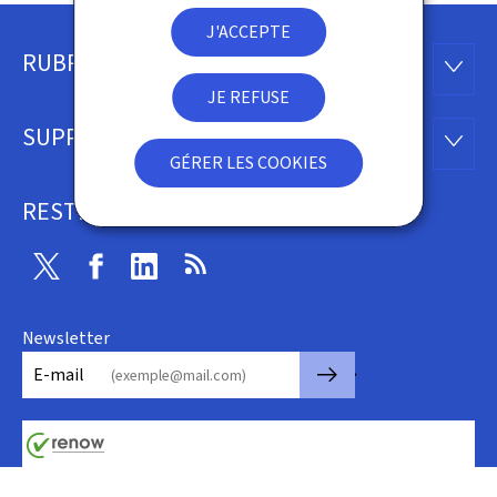
J'ACCEPTE
RUBRIQUES
Pied
RUBRI
JE REFUSE
de
SUPPORT
SUPP
page
GÉRER LES COOKIES
RESTEZ CONNECTÉ
Twitter
Facebook
LinkedIn
RSS
Newsletter
🡒
E-mail