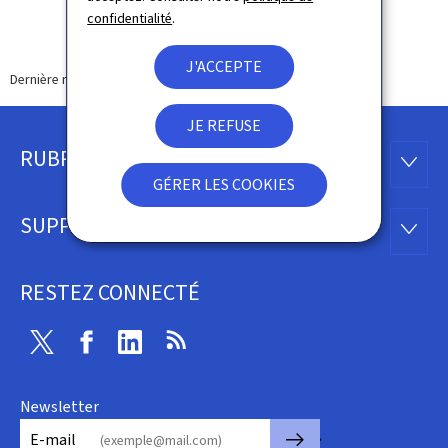
confidentialité
.
J'ACCEPTE
Dernière modification le
15.02.2024
JE REFUSE
RUBRIQUES
Pied
RUBRI
GÉRER LES COOKIES
de
SUPPORT
SUPP
page
RESTEZ CONNECTÉ
Twitter
Facebook
LinkedIn
RSS
Newsletter
🡒
E-mail