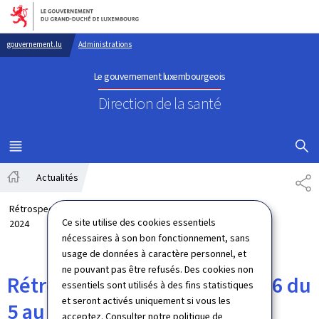
Aller au menu principal
Aller au contenu
gouvernement.lu
Administrations
Le gouvernement luxembourgeois
Direction de la santé
AFFICHER
MENU
PRINCIPAL
Actualités
PA
Accueil
Rétrospective de la semaine 6 du 5 au 11 février
Ce site utilise des cookies essentiels
2024
nécessaires à son bon fonctionnement, sans
usage de données à caractère personnel, et
ne pouvant pas être refusés. Des cookies non
Rétrospective de la semaine 6 du
essentiels sont utilisés à des fins statistiques
et seront activés uniquement si vous les
5 au 11 février 2024
acceptez. Consulter notre
politique de